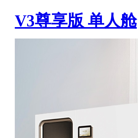
V3尊享版 单人舱