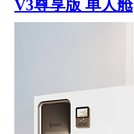
V3尊享版 单人舱